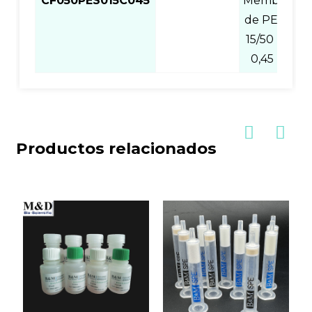
CF050PES015C045
Membrana
de PES de
15/50 ml y
0,45 um
Productos relacionados