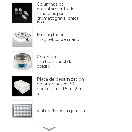
Columnas de
pretratamiento de
muestras para
cromatografía iónica
BM
Mini agitador
magnético de mano
Centrífuga
multifuncional de
bolsillo
Placa de desalinización
de proteínas de 96
pocillos 1 ml 1,5 ml 2 ml
5...
Vial de filtros sin jeringa
Preprocesador de