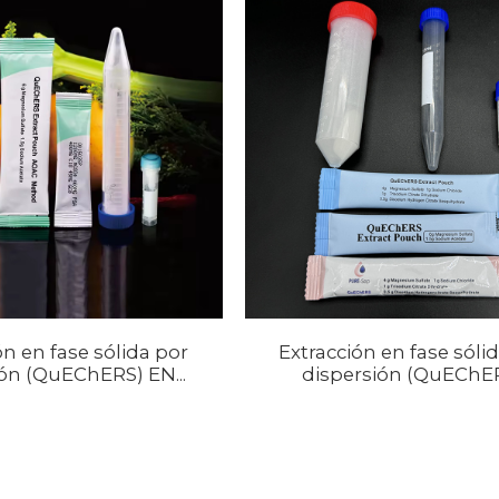
ón en fase sólida por
Extracción en fase sóli
ón (QuEChERS) EN...
dispersión (QuEChE