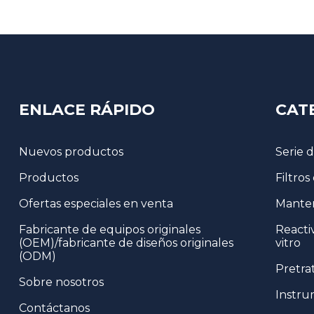
muestras totalmente
automatizado
BM Life Science,
Microplaca transparente
UV de 96 pocillos...
ENLACE RÁPIDO
CAT
Kit de prueba de oro
coloidal tipo tubo
Nuevos productos
Serie 
Productos
Filtros
Recolector de heces
Ofertas especiales en venta
Manten
Fabricante de equipos originales
Reacti
(OEM)/fabricante de diseños originales
vitro
(ODM)
Pretra
Sobre nosotros
Instru
Contáctanos