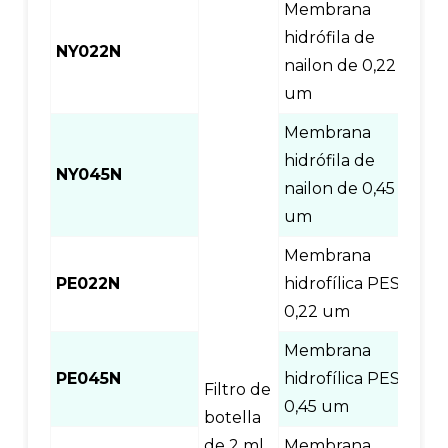
Membrana
hidrófila de
NY022N
100
nailon de 0,22
um
Membrana
hidrófila de
NY045N
100
nailon de 0,45
um
Membrana
PE022N
hidrofílica PES
100
0,22 um
Membrana
PE045N
hidrofílica PES
100
Filtro de
0,45 um
botella
de 2 ml
Membrana