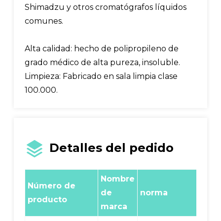
Shimadzu y otros cromatógrafos líquidos
comunes.
Alta calidad: hecho de polipropileno de
grado médico de alta pureza, insoluble.
Limpieza: Fabricado en sala limpia clase
100.000.
Detalles del pedido
Nombre
Número de
de
norma
env
producto
marca