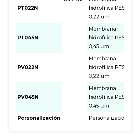
PT022N
hidrofílica PES
100
0,22 um
Membrana
PT045N
hidrofílica PES
100
0,45 um
Membrana
PV022N
hidrofílica PES
100
0,22 um
Membrana
PV045N
hidrofílica PES
100
0,45 um
Personalización
Personalización
100